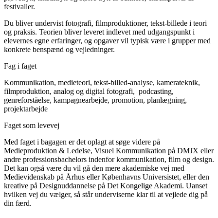
festivaller.
Du bliver undervist fotografi, filmproduktioner, tekst-billede i teori
og praksis. Teorien bliver leveret indlevet med udgangspunkt i
elevernes egne erfaringer, og opgaver vil typisk være i grupper med
konkrete benspænd og vejledninger.
Fag i faget
Kommunikation, medieteori, tekst-billed-analyse, kamerateknik,
filmproduktion, analog og digital fotografi, podcasting,
genreforståelse, kampagnearbejde, promotion, planlægning,
projektarbejde
Faget som levevej
Med faget i bagagen er det oplagt at søge videre på
Medieproduktion & Ledelse, Visuel Kommunikation på DMJX eller
andre professionsbachelors indenfor kommunikation, film og design.
Det kan også være du vil gå den mere akademiske vej med
Medievidenskab på Århus eller Københavns Universistet, eller den
kreative på Designuddannelse på Det Kongelige Akademi. Uanset
hvilken vej du vælger, så står underviserne klar til at vejlede dig på
din færd.