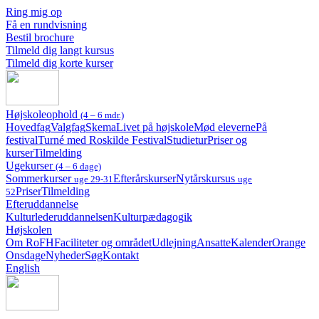
Ring mig op
Få en rundvisning
Bestil brochure
Tilmeld dig langt kursus
Tilmeld dig korte kurser
Højskoleophold
(4 – 6 mdr.)
Hovedfag
Valgfag
Skema
Livet på højskole
Mød eleverne
På
festival
Turné med Roskilde Festival
Studietur
Priser og
kurser
Tilmelding
Ugekurser
(4 – 6 dage)
Sommerkurser
Efterårskurser
Nytårskursus
uge 29-31
uge
Priser
Tilmelding
52
Efteruddannelse
Kulturlederuddannelsen
Kulturpædagogik
Højskolen
Om RoFH
Faciliteter og området
Udlejning
Ansatte
Kalender
Orange
Onsdage
Nyheder
Søg
Kontakt
English