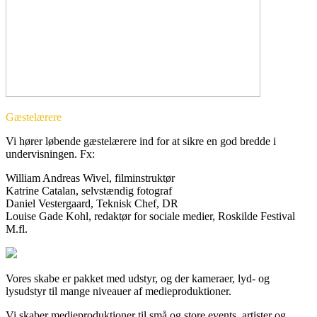
Gæstelærere
Vi hører løbende gæstelærere ind for at sikre en god bredde i
undervisningen. Fx:
William Andreas Wivel, filminstruktør
Katrine Catalan, selvstændig fotograf
Daniel Vestergaard, Teknisk Chef, DR
Louise Gade Kohl, redaktør for sociale medier, Roskilde Festival
M.fl.
Vores skabe er pakket med udstyr, og der kameraer, lyd- og
lysudstyr til mange niveauer af medieproduktioner.
Vi skaber medieproduktioner til små og store events, artister og