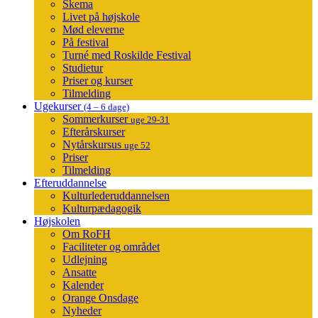
Skema
Livet på højskole
Mød eleverne
På festival
Turné med Roskilde Festival
Studietur
Priser og kurser
Tilmelding
Ugekurser
(4 – 6 dage)
Sommerkurser
uge 29-31
Efterårskurser
Nytårskursus
uge 52
Priser
Tilmelding
Efteruddannelse
Kulturlederuddannelsen
Kulturpædagogik
Højskolen
Om RoFH
Faciliteter og området
Udlejning
Ansatte
Kalender
Orange Onsdage
Nyheder