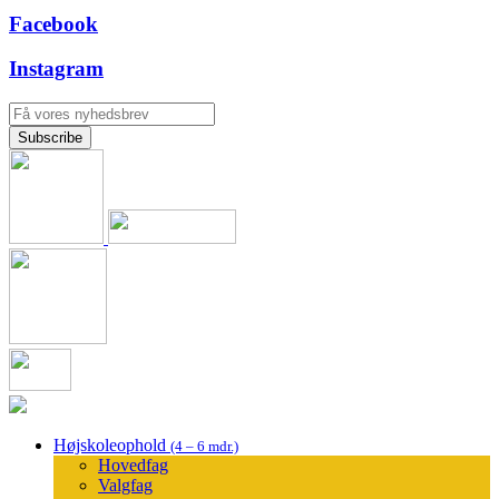
Facebook
Instagram
Højskoleophold
(4 – 6 mdr.)
Hovedfag
Valgfag