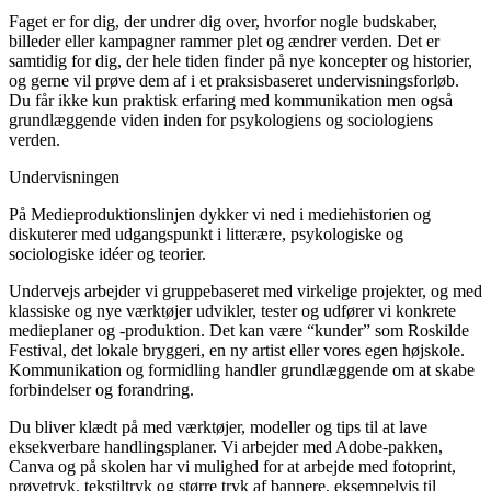
Faget er for dig, der undrer dig over, hvorfor nogle budskaber,
billeder eller kampagner rammer plet og ændrer verden. Det er
samtidig for dig, der hele tiden finder på nye koncepter og historier,
og gerne vil prøve dem af i et praksisbaseret undervisningsforløb.
Du får ikke kun praktisk erfaring med kommunikation men også
grundlæggende viden inden for psykologiens og sociologiens
verden.
Undervisningen
På Medieproduktionslinjen dykker vi ned i mediehistorien og
diskuterer med udgangspunkt i litterære, psykologiske og
sociologiske idéer og teorier.
Undervejs arbejder vi gruppebaseret med virkelige projekter, og med
klassiske og nye værktøjer udvikler, tester og udfører vi konkrete
medieplaner og -produktion. Det kan være “kunder” som Roskilde
Festival, det lokale bryggeri, en ny artist eller vores egen højskole.
Kommunikation og formidling handler grundlæggende om at skabe
forbindelser og forandring.
Du bliver klædt på med værktøjer, modeller og tips til at lave
eksekverbare handlingsplaner. Vi arbejder med Adobe-pakken,
Canva og på skolen har vi mulighed for at arbejde med fotoprint,
prøvetryk, tekstiltryk og større tryk af bannere, eksempelvis til