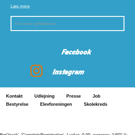
Læs mere
Facebook
Instagram
Kontakt
Udlejning
Presse
Job
Bestyrelse
Elevforeningen
Skolekreds
fbq('track', 'CompleteRegistration', { value: 0.00, currency: 'USD' });