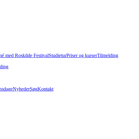
né med Roskilde Festival
Studietur
Priser og kurser
Tilmelding
ding
nsdage
Nyheder
Søg
Kontakt