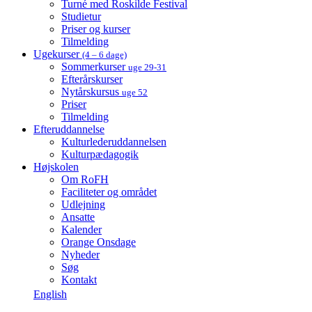
Turné med Roskilde Festival
Studietur
Priser og kurser
Tilmelding
Ugekurser
(4 – 6 dage)
Sommerkurser
uge 29-31
Efterårskurser
Nytårskursus
uge 52
Priser
Tilmelding
Efteruddannelse
Kulturlederuddannelsen
Kulturpædagogik
Højskolen
Om RoFH
Faciliteter og området
Udlejning
Ansatte
Kalender
Orange Onsdage
Nyheder
Søg
Kontakt
English