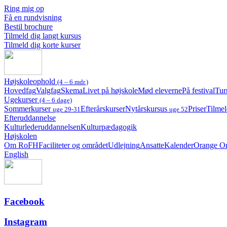
Ring mig op
Få en rundvisning
Bestil brochure
Tilmeld dig langt kursus
Tilmeld dig korte kurser
Højskoleophold
(4 – 6 mdr.)
Hovedfag
Valgfag
Skema
Livet på højskole
Mød eleverne
På festival
Tur
Ugekurser
(4 – 6 dage)
Sommerkurser
Efterårskurser
Nytårskursus
Priser
Tilmel
uge 29-31
uge 52
Efteruddannelse
Kulturlederuddannelsen
Kulturpædagogik
Højskolen
Om RoFH
Faciliteter og området
Udlejning
Ansatte
Kalender
Orange O
English
Facebook
Instagram