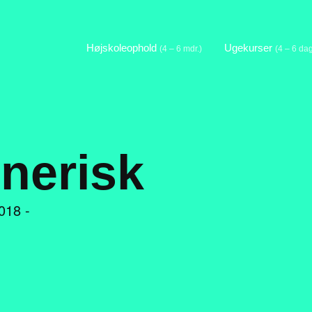
Højskoleophold
Ugekurser
(4 – 6 mdr.)
(4 – 6 da
nerisk
018 -