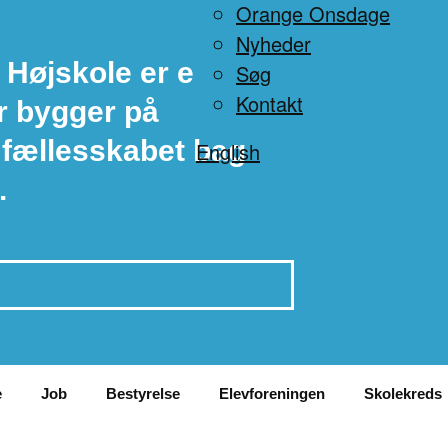
Orange Onsdage
Nyheder
 Højskole er en
Søg
Kontakt
r bygger på
 fællesskabet bag
English
.
e
Job
Bestyrelse
Elevforeningen
Skolekreds