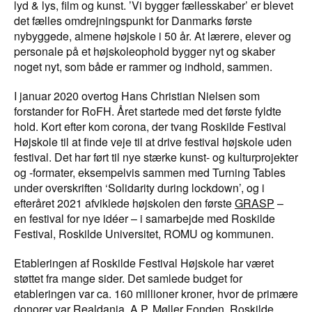
lyd & lys, film og kunst. ’Vi bygger fællesskaber’ er blevet
det fælles omdrejningspunkt for Danmarks første
nybyggede, almene højskole i 50 år. At lærere, elever og
personale på et højskoleophold bygger nyt og skaber
noget nyt, som både er rammer og indhold, sammen.
I januar 2020 overtog Hans Christian Nielsen som
forstander for RoFH. Året startede med det første fyldte
hold. Kort efter kom corona, der tvang Roskilde Festival
Højskole til at finde veje til at drive festival højskole uden
festival. Det har ført til nye stærke kunst- og kulturprojekter
og -formater, eksempelvis sammen med Turning Tables
under overskriften ‘Solidarity during lockdown’, og i
efteråret 2021 afviklede højskolen den første
GRASP
–
en festival for nye idéer – i samarbejde med Roskilde
Festival, Roskilde Universitet, ROMU og kommunen.
Etableringen af Roskilde Festival Højskole har været
støttet fra mange sider. Det samlede budget for
etableringen var ca. 160 millioner kroner, hvor de primære
donorer var Realdania, A.P. Møller Fonden, Roskilde