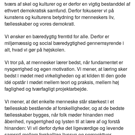
tværs af skel og kulturer og er derfor en vigtig bestanddel af
ethvert demokratisk samfund. Derfor fokuserer vi på
kunstens og kulturens betydning for menneskers liv,
fællesskaber og vores demokrati.
Vi ønsker en bæredygtig fremtid for alle. Derfor er
miljømæssig og social bæredygtighed gennemsyrende i
alt, hvad vi gør på højskolen.
Vi tror på, at mennesker lærer bedst, når fundamentet er
nysgerrighed og egen motivation. Vi mener, at læring sker
bedst i mødet med virkeligheden og at kilden til den gode
idé opstår i mødet mellem teori og praksis, mellem høj
faglighed og tværfagligt projektarbejde.
Vi mener, at det enkelte menneske står stærkest i et
fællesskab bestående af forskelligheder, og at de bedste
fællesskaber bygges, når folk møder hinanden med
åbenhed, nysgerrighed og lysten til at lære af og forstå
hinanden: Vi vil derfor dyrke det ligeværdige og levende
samspil mellem forskellige livssyn og perspektiver.