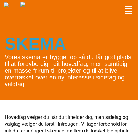
SKEMA
Vores skema er bygget op så du får god plads
til at fordybe dig i dit hovedfag, men samtidig
en masse frirum til projekter og til at blive
overrasket over en ny interesse i sidefag og
valgfag.
Hovedfag vælger du når du tilmelder dig, men sidefag og
valgfag vælger du først i introugen. Vi tager forbehold for
mindre ændringer i skemaet mellem de forskellige ophold.