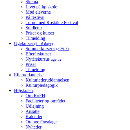
Skema
Livet på højskole
Mød eleverne
På festival
Turné med Roskilde Festival
Studietur
Priser og kurser
Tilmelding
Ugekurser
(4 – 6 dage)
Sommerkurser
uge 29-31
Efterårskurser
Nytårskursus
uge 52
Priser
Tilmelding
Efteruddannelse
Kulturlederuddannelsen
Kulturpædagogik
Højskolen
Om RoFH
Faciliteter og området
Udlejning
Ansatte
Kalender
Orange Onsdage
Nyheder