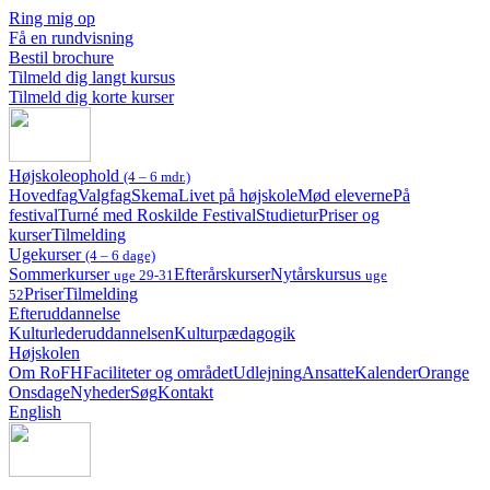
Ring mig op
Få en rundvisning
Bestil brochure
Tilmeld dig langt kursus
Tilmeld dig korte kurser
Højskoleophold
(4 – 6 mdr.)
Hovedfag
Valgfag
Skema
Livet på højskole
Mød eleverne
På
festival
Turné med Roskilde Festival
Studietur
Priser og
kurser
Tilmelding
Ugekurser
(4 – 6 dage)
Sommerkurser
Efterårskurser
Nytårskursus
uge 29-31
uge
Priser
Tilmelding
52
Efteruddannelse
Kulturlederuddannelsen
Kulturpædagogik
Højskolen
Om RoFH
Faciliteter og området
Udlejning
Ansatte
Kalender
Orange
Onsdage
Nyheder
Søg
Kontakt
English