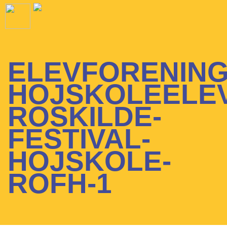
ELEVFORENING
HOJSKOLEELE
ROSKILDE-
FESTIVAL-
HOJSKOLE-
ROFH-1