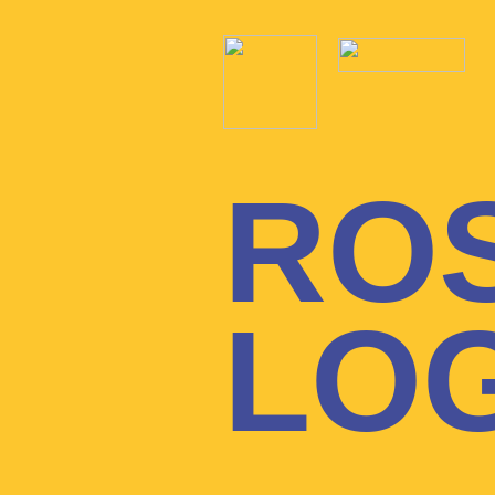
RO
LO