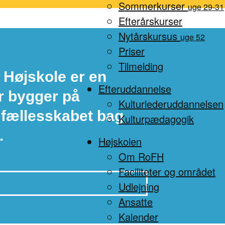
Sommerkurser
uge 29-31
Efterårskurser
Nytårskursus
uge 52
Priser
Tilmelding
 Højskole er en
Efteruddannelse
r bygger på
Kulturlederuddannelsen
 fællesskabet bag
Kulturpædagogik
.
Højskolen
Om RoFH
Faciliteter og området
Udlejning
Ansatte
Kalender