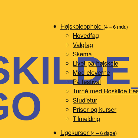
Højskoleophold
(4 – 6 mdr.)
Hovedfag
Valgfag
SKILDE
Skema
Livet på højskole
Mød eleverne
På festival
GO
Turné med Roskilde Fes
Studietur
Priser og kurser
Tilmelding
Ugekurser
(4 – 6 dage)