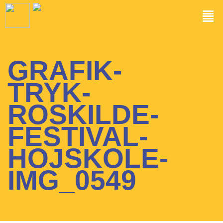
GRAFIK-
TRYK-
ROSKILDE-
FESTIVAL-
HOJSKOLE-
IMG_0549