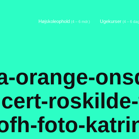
Højskoleophold
Ugekurser
(4 – 6 mdr.)
(4 – 6 da
-orange-ons
ert-roskilde-f
ofh-foto-katri