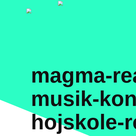
magma-rea
musik-konc
hojskole-r