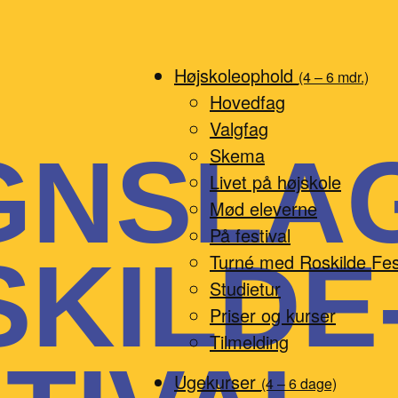
Højskoleophold
(4 – 6 mdr.)
Hovedfag
Valgfag
GNSLAG
Skema
Livet på højskole
Mød eleverne
På festival
KILDE
Turné med Roskilde Fes
Studietur
Priser og kurser
Tilmelding
Ugekurser
(4 – 6 dage)