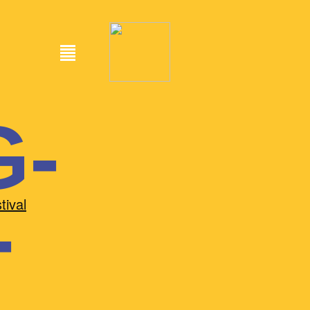
-
-
tival