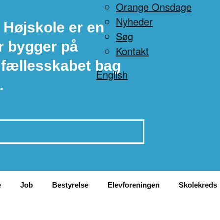
Orange Onsdage
Nyheder
 Højskole er en
Søg
r bygger på
Kontakt
 fællesskabet bag
English
.
e
Job
Bestyrelse
Elevforeningen
Skolekreds