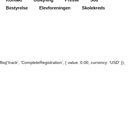
Bestyrelse
Elevforeningen
Skolekreds
fbq('track', 'CompleteRegistration', { value: 0.00, currency: 'USD' });