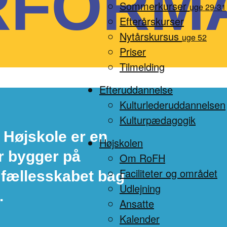
RFORM
Sommerkurser
uge 29-31
Efterårskurser
Nytårskursus
uge 52
Priser
Tilmelding
Efteruddannelse
Kulturlederuddannelsen
Kulturpædagogik
 Højskole er en
Højskolen
r bygger på
Om RoFH
Faciliteter og området
 fællesskabet bag
Udlejning
.
Ansatte
Kalender