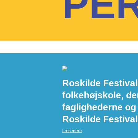
PE
Roskilde Festival
folkehøjskole, de
faglighederne og
Roskilde Festival
Læs mere