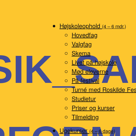
Højskoleophold
(4 – 6 mdr.)
Hovedfag
Valgfag
SIK_SA
Skema
Livet på højskole
Mød eleverne
På festival
Turné med Roskilde Fes
Studietur
Priser og kurser
Tilmelding
Ugekurser
(4 – 6 dage)