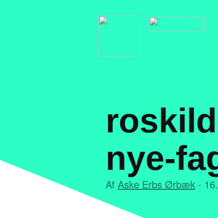
roskild
nye-fa
Af
Aske Erbs Ørbæk
- 16.