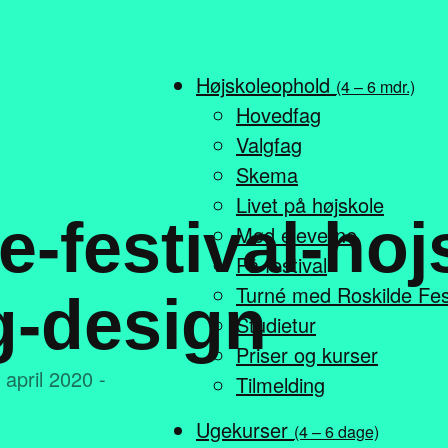
Højskoleophold
(4 – 6 mdr.)
Hovedfag
Valgfag
Skema
Livet på højskole
e-festival-hoj
Mød eleverne
På festival
Turné med Roskilde Fes
g-design
Studietur
Priser og kurser
 april 2020 -
Tilmelding
Ugekurser
(4 – 6 dage)