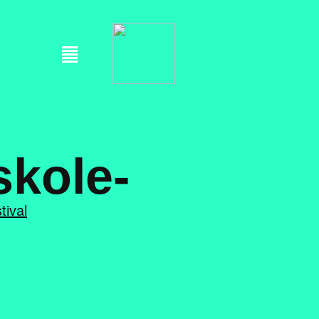
skole-
tival