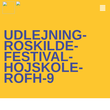
UDLEJNING-
ROSKILDE-
FESTIVAL-
HOJSKOLE-
ROFH-9