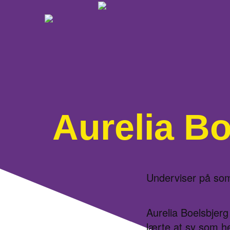
Aurelia Bo
Underviser på s
Aurelia Boelsbjerg
lærte at sy som he