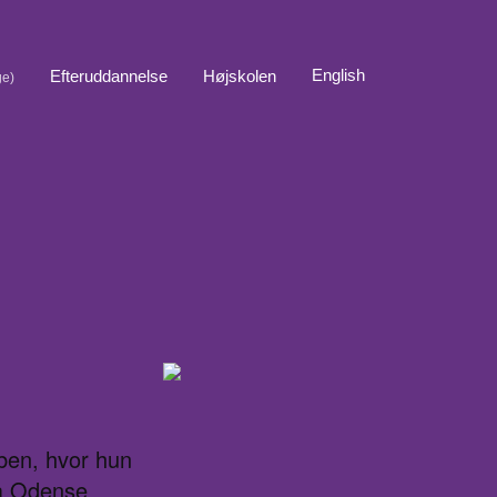
English
Efteruddannelse
Højskolen
ge)
sben, hvor hun
fra Odense