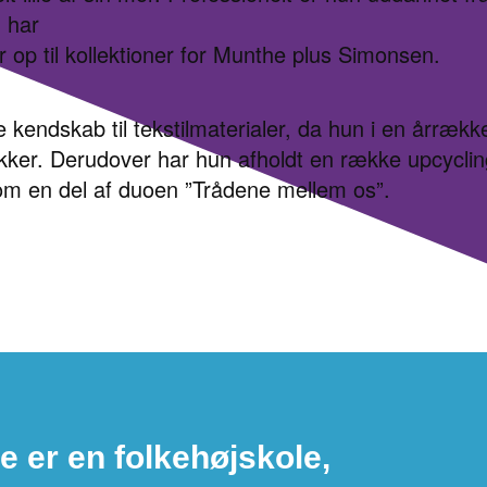
 har
 op til kollektioner for Munthe plus Simonsen.
kendskab til tekstilmaterialer, da hun i en årrækk
tikker. Derudover har hun afholdt en række upcycl
om en del af duoen ”Trådene mellem os”.
e er en folkehøjskole,