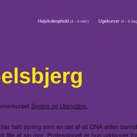
Højskoleophold
Ugekurser
(4 – 6 mdr.)
(4 – 6 da
elsbjerg
ommerkurset
Syning og Upcycling.
 har haft syning som en del af sit DNA siden barn
lt lille af sin mor. Professionelt er hun uddannet 