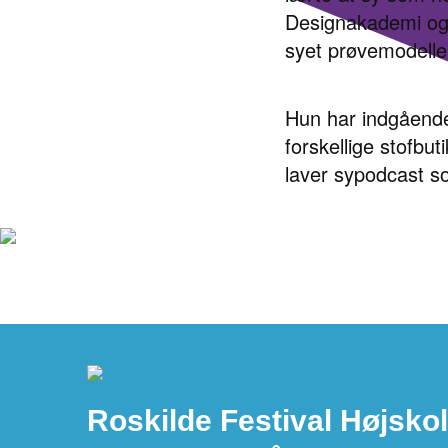
Designakademi og
syet prøvemodeller
Hun har indgående 
forskellige stofbu
laver sypodcast s
Roskilde Festival Højskol