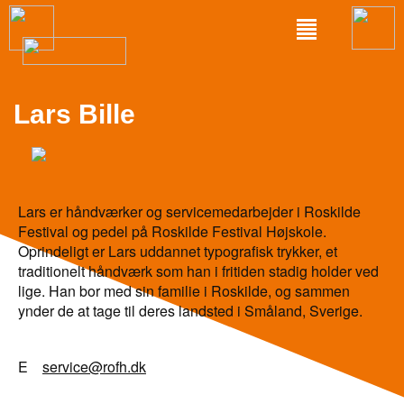
Lars Bille
Lars er håndværker og servicemedarbejder i Roskilde
Festival og pedel på Roskilde Festival Højskole.
Oprindeligt er Lars uddannet typografisk trykker, et
traditionelt håndværk som han i fritiden stadig holder ved
lige. Han bor med sin familie i Roskilde, og sammen
ynder de at tage til deres landsted i Småland, Sverige.
E
service@rofh.dk