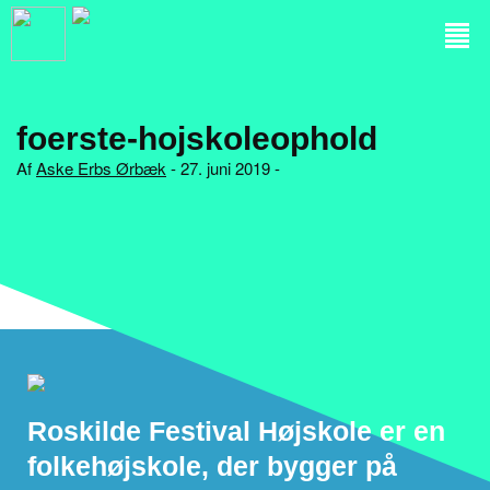
foerste-hojskoleophold
Af
Aske Erbs Ørbæk
- 27. juni 2019 -
Roskilde Festival Højskole er en
folkehøjskole, der bygger på