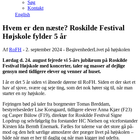
Søg
Kontakt
English
Hvem er den næste? Roskilde Festival
Højskole fylder 5 år
Af
RoFH
- 2. september 2024 -
Begivenheder
Livet på højskolen
Lørdag d. 24. august fejrede vi 5-års jubilæum på Roskilde
Festival Højskole med koncerter, taler og masser af dejlige
gensyn med tidligere elever og venner af huset.
I år er det 5 år siden vi åbnede dørene til RoFH. Siden er der sket et
hav af sjove, svære og seje ting, som det nok hører sig til, når man
starter en ny højskole.
Fejringen bød på taler fra borgmester Tomas Breddam,
bestyrelsesleder Lise Korsgaard, tidligere elever Anna Kjær (F23)
og Casper Bülow (F19), direktør for Roskilde Festival Signe
Lopdrup og selvfølgelig fra forstander HC Nielsen og viceforstander
Kirsten Ida Bernth Enemark. Fælles for talerne var det store gå på-
mod og den helt særlige atmosfære der præger livet på højskolen –
både når man er her til daglig og når man kigger ind udefra.