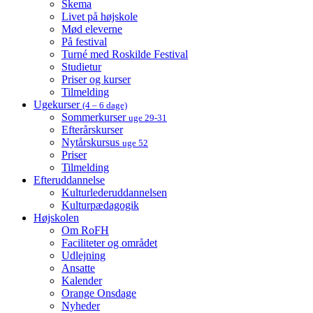
Skema
Livet på højskole
Mød eleverne
På festival
Turné med Roskilde Festival
Studietur
Priser og kurser
Tilmelding
Ugekurser
(4 – 6 dage)
Sommerkurser
uge 29-31
Efterårskurser
Nytårskursus
uge 52
Priser
Tilmelding
Efteruddannelse
Kulturlederuddannelsen
Kulturpædagogik
Højskolen
Om RoFH
Faciliteter og området
Udlejning
Ansatte
Kalender
Orange Onsdage
Nyheder