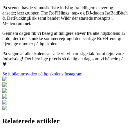
På scenen havde vi musikalske indslag fra tidligere elever og
ansatte; jazzgruppen The RoFHlings, rap- og DJ-duoen IsaBadBitch
& DetFuckingErik samt bandet Wildr der startede moshpits i
Mellemrummet.
Gennem dagen fik vi besøg af tidligere elever fra alle højskolens 12
hold, der i det smukke sommervejr nød den særlige RoFH-energi i
hjemlige rammer på højskolen.
På vegne af alle skolens ansatte vil vi bare sige tak for at fejre vores
fødselsdag! Det blev lige præcis så dejlig en dag som vi håbede på
🧡
Se jubilæumsvideo på højskolens Instagram
Relaterede artikler