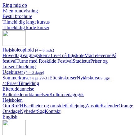
Ring mig op
Få en rundvisning
Bestil brochure
Tilmeld dig langt kursus
Tilmeld dig korte kurser
Højskoleophold
(4 – 6 mdr.)
Hovedfag
Valgfag
Skema
Livet på højskole
Mød eleverne
På
festival
Turné med Roskilde Festival
Studietur
Priser og
kurser
Tilmelding
Ugekurser
(4 – 6 dage)
Sommerkurser
Efterårskurser
Nytårskursus
uge 29-31
uge
Priser
Tilmelding
52
Efteruddannelse
Kulturlederuddannelsen
Kulturpædagogik
Højskolen
Om RoFH
Faciliteter og området
Udlejning
Ansatte
Kalender
Orange
Onsdage
Nyheder
Søg
Kontakt
English