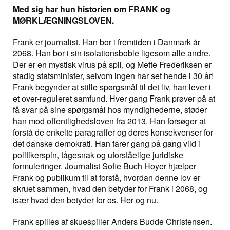
Med sig har hun historien om FRANK og
MØRKLÆGNINGSLOVEN.
Frank er journalist. Han bor i fremtiden i Danmark år
2068. Han bor i sin isolationsboble ligesom alle andre.
Der er en mystisk virus på spil, og Mette Frederiksen er
stadig statsminister, selvom ingen har set hende i 30 år!
Frank begynder at stille spørgsmål til det liv, han lever i
et over-reguleret samfund. Hver gang Frank prøver på at
få svar på sine spørgsmål hos myndighederne, støder
han mod offentlighedsloven fra 2013. Han forsøger at
forstå de enkelte paragraffer og deres konsekvenser for
det danske demokrati. Han farer gang på gang vild i
politikerspin, tågesnak og uforståelige juridiske
formuleringer. Journalist Sofie Buch Hoyer hjælper
Frank og publikum til at forstå, hvordan denne lov er
skruet sammen, hvad den betyder for Frank i 2068, og
især hvad den betyder for os. Her og nu.
Frank spilles af skuespiller Anders Budde Christensen.