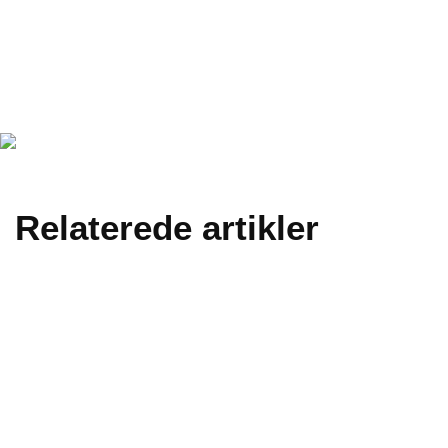
Relaterede artikler
Orange Onsdag | 19. august 2026, kl. 19:30
Foredrag med
filminstruktør Jesper