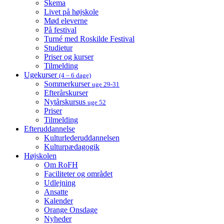
Skema
Livet på højskole
Mød eleverne
På festival
Turné med Roskilde Festival
Studietur
Priser og kurser
Tilmelding
Ugekurser
(4 – 6 dage)
Sommerkurser
uge 29-31
Efterårskurser
Nytårskursus
uge 52
Priser
Tilmelding
Efteruddannelse
Kulturlederuddannelsen
Kulturpædagogik
Højskolen
Om RoFH
Faciliteter og området
Udlejning
Ansatte
Kalender
Orange Onsdage
Nyheder