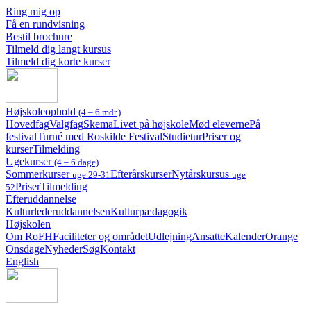
Ring mig op
Få en rundvisning
Bestil brochure
Tilmeld dig langt kursus
Tilmeld dig korte kurser
Højskoleophold
(4 – 6 mdr.)
Hovedfag
Valgfag
Skema
Livet på højskole
Mød eleverne
På
festival
Turné med Roskilde Festival
Studietur
Priser og
kurser
Tilmelding
Ugekurser
(4 – 6 dage)
Sommerkurser
Efterårskurser
Nytårskursus
uge 29-31
uge
Priser
Tilmelding
52
Efteruddannelse
Kulturlederuddannelsen
Kulturpædagogik
Højskolen
Om RoFH
Faciliteter og området
Udlejning
Ansatte
Kalender
Orange
Onsdage
Nyheder
Søg
Kontakt
English