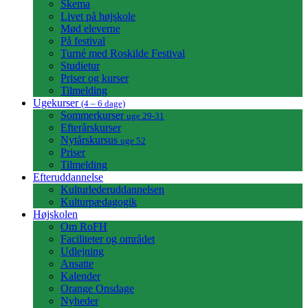
Skema
Livet på højskole
Mød eleverne
På festival
Turné med Roskilde Festival
Studietur
Priser og kurser
Tilmelding
Ugekurser
(4 – 6 dage)
Sommerkurser
uge 29-31
Efterårskurser
Nytårskursus
uge 52
Priser
Tilmelding
Efteruddannelse
Kulturlederuddannelsen
Kulturpædagogik
Højskolen
Om RoFH
Faciliteter og området
Udlejning
Ansatte
Kalender
Orange Onsdage
Nyheder