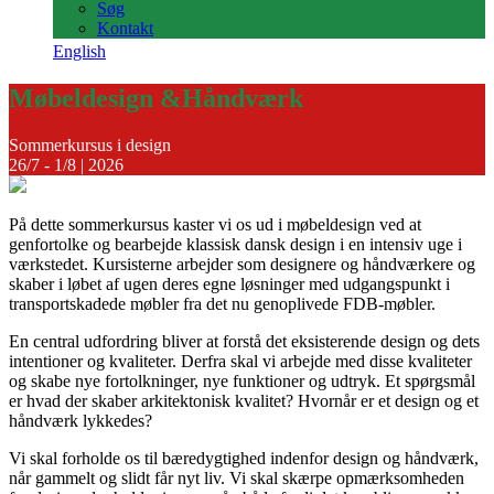
Søg
Kontakt
English
Møbeldesign &
Håndværk
Sommerkursus i design
26/7 - 1/8 | 2026
På dette sommerkursus kaster vi os ud i møbeldesign ved at
genfortolke og bearbejde klassisk dansk design i en intensiv uge i
værkstedet. Kursisterne arbejder som designere og håndværkere og
skaber i løbet af ugen deres egne løsninger med udgangspunkt i
transportskadede møbler fra det nu genoplivede FDB-møbler.
En central udfordring bliver at forstå det eksisterende design og dets
intentioner og kvaliteter. Derfra skal vi arbejde med disse kvaliteter
og skabe nye fortolkninger, nye funktioner og udtryk. Et spørgsmål
er hvad der skaber arkitektonisk kvalitet? Hvornår er et design og et
håndværk lykkedes?
Vi skal forholde os til bæredygtighed indenfor design og håndværk,
når gammelt og slidt får nyt liv. Vi skal skærpe opmærksomheden