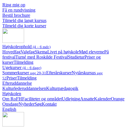
Ring mig op
Få en rundvisning
Bestil brochure
Tilmeld dig langt kursus
Tilmeld dig korte kurser
Højskoleophold
(4 – 6 mdr.)
Hovedfag
Valgfag
Skema
Livet på højskole
Mød eleverne
På
festival
Turné med Roskilde Festival
Studietur
Priser og
kurser
Tilmelding
Ugekurser
(4 – 6 dage)
Sommerkurser
Efterårskurser
Nytårskursus
uge 29-31
uge
Priser
Tilmelding
52
Efteruddannelse
Kulturlederuddannelsen
Kulturpædagogik
Højskolen
Om RoFH
Faciliteter og området
Udlejning
Ansatte
Kalender
Orange
Onsdage
Nyheder
Søg
Kontakt
English