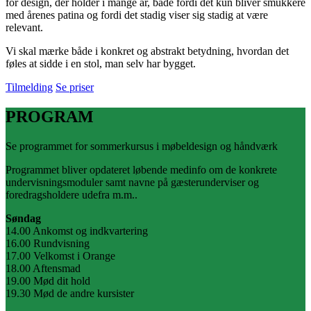
for design, der holder i mange år, både fordi det kun bliver smukkere
med årenes patina og fordi det stadig viser sig stadig at være
relevant.
Vi skal mærke både i konkret og abstrakt betydning, hvordan det
føles at sidde i en stol, man selv har bygget.
Tilmelding
Se priser
PROGRAM
Se programmet for sommerkursus i møbeldesign og håndværk
Programmet bliver opdateret løbende medinfo om de konkrete
undervisningsmoduler samt navne på gæsterunderviser og
foredragsholdere udefra m.m..
Søndag
14.00 Ankomst og indkvartering
16.00 Rundvisning
17.00 Velkomst i Orange
18.00 Aftensmad
19.00 Mød dit hold
19.30 Mød de andre kursister