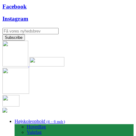
Facebook
Instagram
Højskoleophold
(4 – 6 mdr.)
Hovedfag
Valgfag