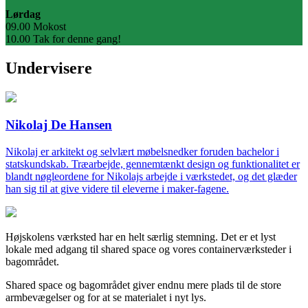
Lørdag
09.00 Mokost
10.00 Tak for denne gang!
Undervisere
Nikolaj De Hansen
Nikolaj er arkitekt og selvlært møbelsnedker foruden bachelor i
statskundskab. Træarbejde, gennemtænkt design og funktionalitet er
blandt nøgleordene for Nikolajs arbejde i værkstedet, og det glæder
han sig til at give videre til eleverne i maker-fagene.
Højskolens værksted har en helt særlig stemning. Det er et lyst
lokale med adgang til shared space og vores containerværksteder i
bagområdet.
Shared space og bagområdet giver endnu mere plads til de store
armbevægelser og for at se materialet i nyt lys.