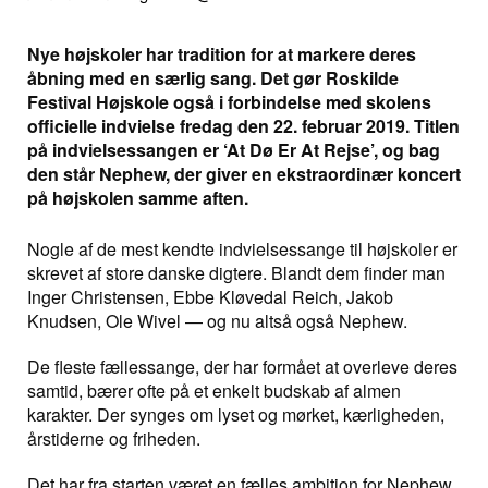
Nye højskoler har tradition for at markere deres
åbning med en særlig sang. Det gør Roskilde
Festival Højskole også i forbindelse med skolens
officielle indvielse fredag den 22. februar 2019. Titlen
på indvielsessangen er ‘At Dø Er At Rejse’, og bag
den står Nephew, der giver en ekstraordinær koncert
på højskolen samme aften.
Nogle af de mest kendte indvielsessange til højskoler er
skrevet af store danske digtere. Blandt dem finder man
Inger Christensen, Ebbe Kløvedal Reich, Jakob
Knudsen, Ole Wivel — og nu altså også Nephew.
De fleste fællessange, der har formået at overleve deres
samtid, bærer ofte på et enkelt budskab af almen
karakter. Der synges om lyset og mørket, kærligheden,
årstiderne og friheden.
Det har fra starten været en fælles ambition for Nephew