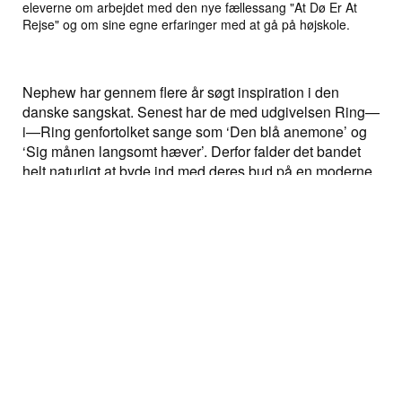
eleverne om arbejdet med den nye fællessang "At Dø Er At
Rejse" og om sine egne erfaringer med at gå på højskole.
Nephew har gennem flere år søgt inspiration i den
danske sangskat. Senest har de med udgivelsen Ring—
i—Ring genfortolket sange som ‘Den blå anemone’ og
‘Sig månen langsomt hæver’. Derfor falder det bandet
helt naturligt at byde ind med deres bud på en moderne
fællessang.
Simon Kvamm, sangskriver og forsanger i Nephew,
siger:
“
Der er noget helt særligt over at få lov at indvie en ny
højskole med en sang. At lave musik til et helt konkret
sted på jorden, som samtidig stikker sine rødder dybt
ned i den danske kultur. Derfor er vi i Nephew ikke så
lidt stolte over, at vores sang om ‘At Dø Er At Rejse’
bliver den officielle indvielsessang for Roskilde Festival