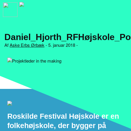
Daniel_Hjorth_RFHøjskole_P
Af
Aske Erbs Ørbæk
- 5. januar 2018 -
Roskilde Festival Højskole er en
folkehøjskole, der bygger på