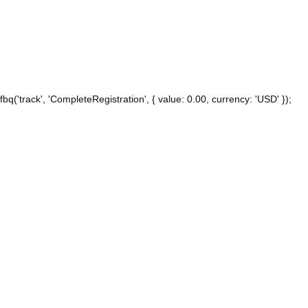
fbq('track', 'CompleteRegistration', { value: 0.00, currency: 'USD' });