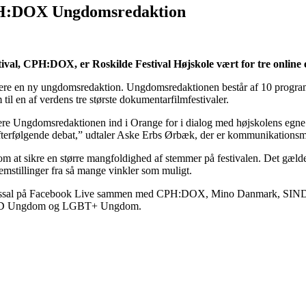
 CPH:DOX Ungdomsredaktion
val, CPH:DOX, er Roskilde Festival Højskole vært for tre online 
ablere en ny ungdomsredaktion. Ungdomsredaktionen består af 10 progra
il en af verdens tre største dokumentarfilmfestivaler.
re Ungdomsredaktionen ind i Orange for i dialog med højskolens egne el
terfølgende debat,” udtaler Aske Erbs Ørbæk, der er kommunikationsme
 sikre en større mangfoldighed af stemmer på festivalen. Det gælder m
lemstillinger fra så mange vinkler som muligt.
oredragssal på Facebook Live sammen med CPH:DOX, Mino Danmark, S
 SIND Ungdom og LGBT+ Ungdom.