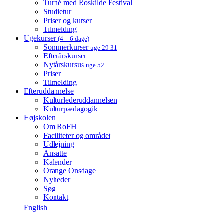
Turné med Roskilde Festival
Studietur
Priser og kurser
Tilmelding
Ugekurser
(4 – 6 dage)
Sommerkurser
uge 29-31
Efterårskurser
Nytårskursus
uge 52
Priser
Tilmelding
Efteruddannelse
Kulturlederuddannelsen
Kulturpædagogik
Højskolen
Om RoFH
Faciliteter og området
Udlejning
Ansatte
Kalender
Orange Onsdage
Nyheder
Søg
Kontakt
English