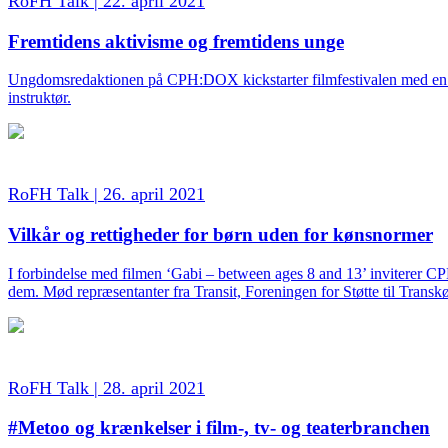
RoFH Talk | 22. april 2021
Fremtidens aktivisme og fremtidens unge
Ungdomsredaktionen på CPH:DOX kickstarter filmfestivalen med en liv
instruktør.
RoFH Talk | 26. april 2021
Vilkår og rettigheder for børn uden for kønsnormer
I forbindelse med filmen ‘Gabi – between ages 8 and 13’ inviterer 
dem. Mød repræsentanter fra Transit, Foreningen for Støtte til Tr
RoFH Talk | 28. april 2021
#Metoo og krænkelser i film-, tv- og teaterbranchen