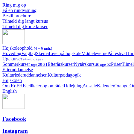
Ring mig op
Få en rundvisning
Bestil brochure
Tilmeld dig langt kursus
Tilmeld dig korte kurser
Højskoleophold
(4 – 6 mdr.)
Hovedfag
Valgfag
Skema
Livet på højskole
Mød eleverne
På festival
Tur
Ugekurser
(4 – 6 dage)
Sommerkurser
Efterårskurser
Nytårskursus
Priser
Tilmel
uge 29-31
uge 52
Efteruddannelse
Kulturlederuddannelsen
Kulturpædagogik
Højskolen
Om RoFH
Faciliteter og området
Udlejning
Ansatte
Kalender
Orange O
English
Facebook
Instagram