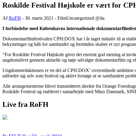
Roskilde Festival Højskole er vært for
Af
RoFH
- 30. marts 2021 -
Film
Uncategorized @da
I forbindelse med Københavns internationale dokumentarfilmfesti
Dokumentarfilmfestivalen CPH:DOX har i år taget initiativ til at et
bekymringer og håb for samfundet og fremtiden skaber et nyt program t
“For Roskilde Festival Højskole giver det enormt god mening at invite
ungdomslivet gennem aktuelle og nøje udvalgte dokumentarfilm og ef
Ungdomsredaktionen er en del af CPH:DOX’ overordnede ambition om at
udfordre sig selv som festival og aktivt forsøge at se samfundets prob
Alle arrangementerne bliver transmitteret direkte fra Orange F
Roskilde Festival og etableret i samarbejde med Mino Danmark,
Live fra RoFH