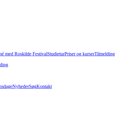
né med Roskilde Festival
Studietur
Priser og kurser
Tilmelding
ding
nsdage
Nyheder
Søg
Kontakt