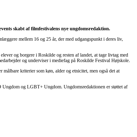
events skabt af filmfestivalens nye ungdomsredaktion.
mlæggere mellem 16 og 25 år, der med udgangspunkt i deres liv,
ever og borgere i Roskilde og resten af landet, at tage livtag med
darbejder og underviser i mediefag på Roskilde Festival Højskole.
ålbare kriterier som køn, alder og etnicitet, men også det at
IND Ungdom og LGBT+ Ungdom. Ungdomsredaktionen er støttet af