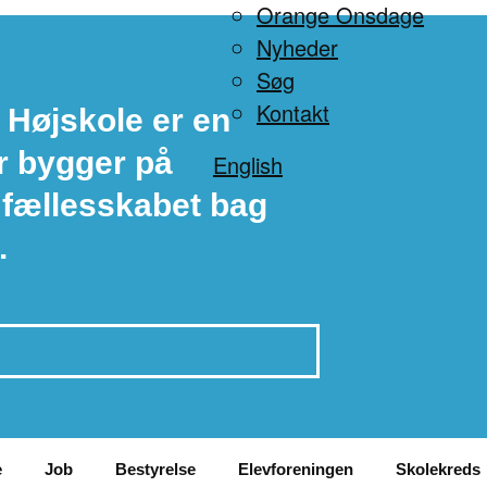
Orange Onsdage
Nyheder
Søg
Kontakt
 Højskole er en
r bygger på
English
 fællesskabet bag
.
e
Job
Bestyrelse
Elevforeningen
Skolekreds