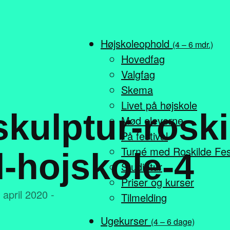
Højskoleophold
(4 – 6 mdr.)
Hovedfag
Valgfag
Skema
Livet på højskole
skulptur-roski
Mød eleverne
På festival
Turné med Roskilde Fes
l-hojskole-4
Studietur
Priser og kurser
 april 2020 -
Tilmelding
Ugekurser
(4 – 6 dage)