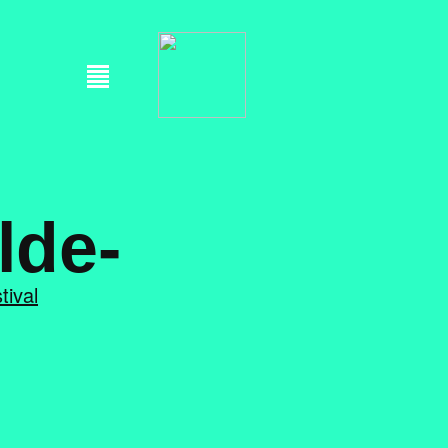
lde-
tival