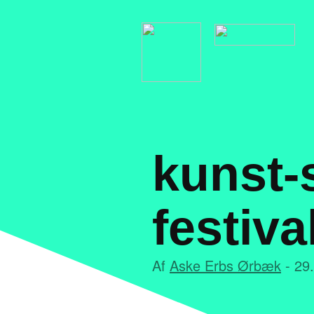
kunst-
festiva
Af
Aske Erbs Ørbæk
- 29.