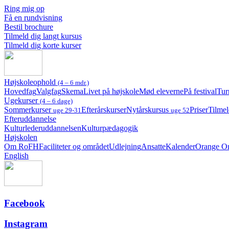
Ring mig op
Få en rundvisning
Bestil brochure
Tilmeld dig langt kursus
Tilmeld dig korte kurser
Højskoleophold
(4 – 6 mdr.)
Hovedfag
Valgfag
Skema
Livet på højskole
Mød eleverne
På festival
Tur
Ugekurser
(4 – 6 dage)
Sommerkurser
Efterårskurser
Nytårskursus
Priser
Tilmel
uge 29-31
uge 52
Efteruddannelse
Kulturlederuddannelsen
Kulturpædagogik
Højskolen
Om RoFH
Faciliteter og området
Udlejning
Ansatte
Kalender
Orange O
English
Facebook
Instagram