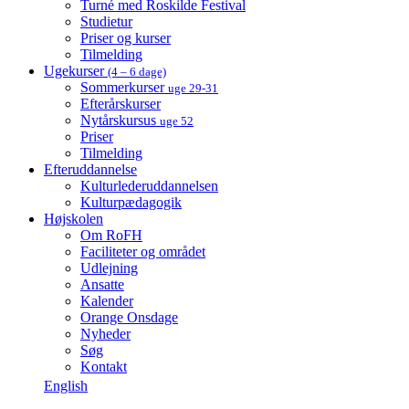
Turné med Roskilde Festival
Studietur
Priser og kurser
Tilmelding
Ugekurser
(4 – 6 dage)
Sommerkurser
uge 29-31
Efterårskurser
Nytårskursus
uge 52
Priser
Tilmelding
Efteruddannelse
Kulturlederuddannelsen
Kulturpædagogik
Højskolen
Om RoFH
Faciliteter og området
Udlejning
Ansatte
Kalender
Orange Onsdage
Nyheder
Søg
Kontakt
English