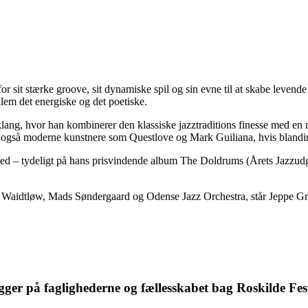
 sit stærke groove, sit dynamiske spil og sin evne til at skabe levende 
em det energiske og det poetiske.
klang, hvor han kombinerer den klassiske jazztraditions finesse med e
også moderne kunstnere som Questlove og Mark Guiliana, hvis blanding
ed – tydeligt på hans prisvindende album The Doldrums (Årets Jazzudg
 Waidtløw, Mads Søndergaard og Odense Jazz Orchestra, står Jeppe Gra
gger på faglighederne og fællesskabet bag Roskilde Fest