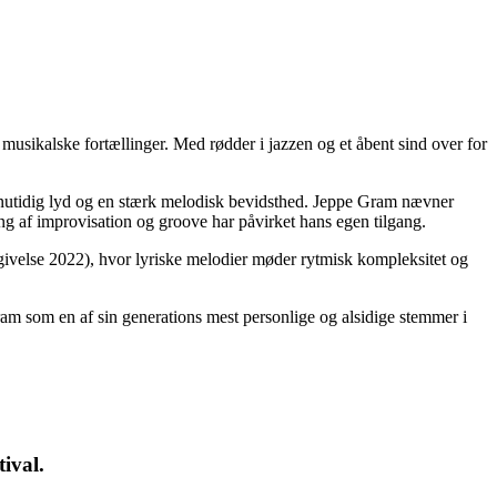
musikalske fortællinger. Med rødder i jazzen og et åbent sind over for
n nutidig lyd og en stærk melodisk bevidsthed. Jeppe Gram nævner
 af improvisation og groove har påvirket hans egen tilgang.
ivelse 2022), hvor lyriske melodier møder rytmisk kompleksitet og
m som en af sin generations mest personlige og alsidige stemmer i
ival.