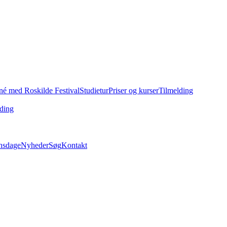
né med Roskilde Festival
Studietur
Priser og kurser
Tilmelding
ding
nsdage
Nyheder
Søg
Kontakt