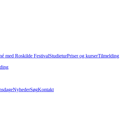
né med Roskilde Festival
Studietur
Priser og kurser
Tilmelding
ding
nsdage
Nyheder
Søg
Kontakt