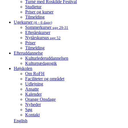
Turné med Roskilde Festival
Studietur
Priser og kurser
Tilmelding
Ugekurser
(4 – 6 dage)
Sommerkurser
uge 29-31
Efterårskurser
Nytårskursus
uge 52
Priser
Tilmelding
Efteruddannelse
Kulturlederuddannelsen
Kulturpædagogik
Højskolen
Om RoFH
Faciliteter og området
Udlejning
Ansatte
Kalender
Orange Onsdage
Nyheder
Søg
Kontakt
English