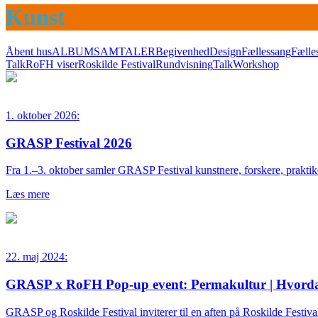
Kunst
Åbent hus
ALBUMSAMTALER
Begivenhed
Design
Fællessang
Fælle
Talk
RoFH viser
Roskilde Festival
Rundvisning
Talk
Workshop
1. oktober 2026:
GRASP Festival 2026
Fra 1.–3. oktober samler GRASP Festival kunstnere, forskere, praktik
Læs mere
22. maj 2024:
GRASP x RoFH Pop-up event: Permakultur | Hvordan 
GRASP og Roskilde Festival inviterer til en aften på Roskilde Festiva