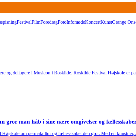
sspisning
Festival
Film
Foredrag
Foto
Infomøde
Koncert
Kunst
Orange Ons
ere og deltagere i Musicon i Roskilde. Roskilde Festival Højskole er pa
gror man håb i sine nære omgivelser og fællesskabe
l Højskole om permakultur og fællesskabet den gror. Med en kunstner, ak