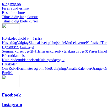
Ring mig op
Få en rundvisning
Bestil brochure
Tilmeld dig langt kursus
Tilmeld dig korte kurser
Højskoleophold
(4 – 6 mdr.)
Hovedfag
Valgfag
Skema
Livet på højskole
Mød eleverne
På festival
Tur
Ugekurser
(4 – 6 dage)
Sommerkurser
Efterårskurser
Nytårskursus
Priser
Tilmel
uge 29-31
uge 52
Efteruddannelse
Kulturlederuddannelsen
Kulturpædagogik
Højskolen
Om RoFH
Faciliteter og området
Udlejning
Ansatte
Kalender
Orange O
English
Facebook
Instagram