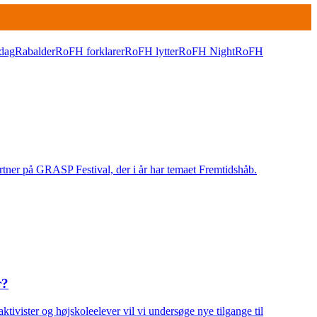
dag
Rabalder
RoFH forklarer
RoFH lytter
RoFH Night
RoFH
rtner på GRASP Festival, der i år har temaet Fremtidshåb.
r?
tivister og højskoleelever vil vi undersøge nye tilgange til