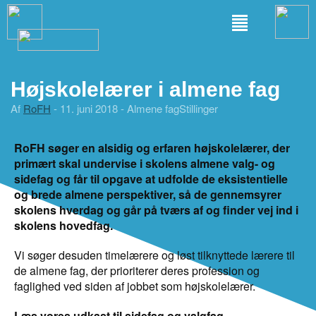
Højskolelærer i almene fag
Af
RoFH
- 11. juni 2018 -
Almene fag
Stillinger
RoFH søger en alsidig og erfaren højskolelærer, der
primært skal undervise i skolens almene valg- og
sidefag og får til opgave at udfolde de eksistentielle
og brede almene perspektiver, så de gennemsyrer
skolens hverdag og går på tværs af og finder vej ind i
skolens hovedfag.
Vi søger desuden timelærere og løst tilknyttede lærere til
de almene fag, der prioriterer deres profession og
faglighed ved siden af jobbet som højskolelærer.
Læs vores udkast til sidefag og valgfag
.