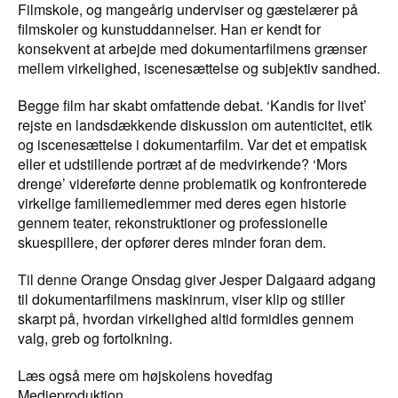
Filmskole, og mangeårig underviser og gæstelærer på
filmskoler og kunstuddannelser. Han er kendt for
konsekvent at arbejde med dokumentarfilmens grænser
mellem virkelighed, iscenesættelse og subjektiv sandhed.
Begge film har skabt omfattende debat. ‘Kandis for livet’
rejste en landsdækkende diskussion om autenticitet, etik
og iscenesættelse i dokumentarfilm. Var det et empatisk
eller et udstillende portræt af de medvirkende? ‘Mors
drenge’ videreførte denne problematik og konfronterede
virkelige familiemedlemmer med deres egen historie
gennem teater, rekonstruktioner og professionelle
skuespillere, der opfører deres minder foran dem.
Til denne Orange Onsdag giver Jesper Dalgaard adgang
til dokumentarfilmens maskinrum, viser klip og stiller
skarpt på, hvordan virkelighed altid formidles gennem
valg, greb og fortolkning.
Læs også mere om højskolens hovedfag
Medieproduktion
.