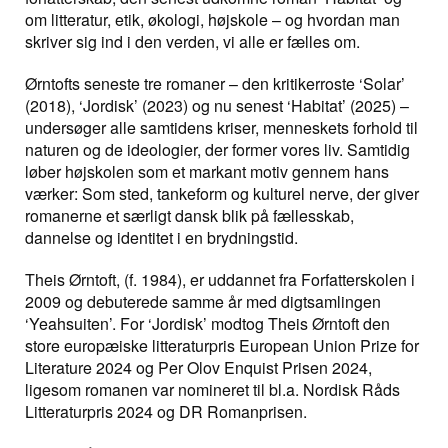
om litteratur, etik, økologi, højskole – og hvordan man
skriver sig ind i den verden, vi alle er fælles om.
Ørntofts seneste tre romaner – den kritikerroste ‘Solar’
(2018), ‘Jordisk’ (2023) og nu senest ‘Habitat’ (2025) –
undersøger alle samtidens kriser, menneskets forhold til
naturen og de ideologier, der former vores liv. Samtidig
løber højskolen som et markant motiv gennem hans
værker: Som sted, tankeform og kulturel nerve, der giver
romanerne et særligt dansk blik på fællesskab,
dannelse og identitet i en brydningstid.
Theis Ørntoft, (f. 1984), er uddannet fra Forfatterskolen i
2009 og debuterede samme år med digtsamlingen
‘Yeahsuiten’. For ‘Jordisk’ modtog Theis Ørntoft den
store europæiske litteraturpris European Union Prize for
Literature 2024 og Per Olov Enquist Prisen 2024,
ligesom romanen var nomineret til bl.a. Nordisk Råds
Litteraturpris 2024 og DR Romanprisen.