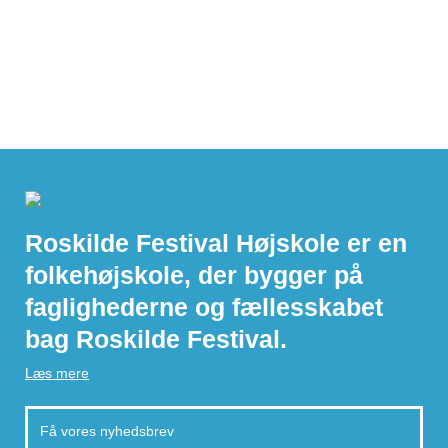
For første gang i 48 år opføres en ny almen højskole i
Danmark fra grunden. Roskilde Festival Højskole skal i 2019
skabe nye fællesskaber blandt eleverne på tværs af arbejdet
med musik, kunst og kultur.
28. marts 2017,
Jesper Øland
Roskilde Festival Højskole er en
folkehøjskole, der bygger på
faglighederne og fællesskabet
bag Roskilde Festival.
Læs mere