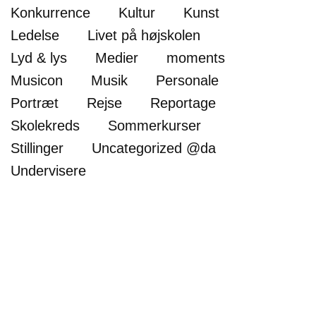
Konkurrence
Kultur
Kunst
Ledelse
Livet på højskolen
Lyd & lys
Medier
moments
Musicon
Musik
Personale
Portræt
Rejse
Reportage
Skolekreds
Sommerkurser
Stillinger
Uncategorized @da
Undervisere
Roskilde Festival Højskole
har taget første spadestik