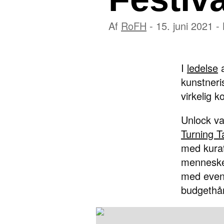
Af
RoFH
- 15. juni 2021 -
I
ledelse
a
kunstneri
virkelig 
Unlock va
Turning T
med kurat
mennesker
med event
budgethån