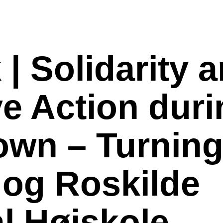
| Solidarity 
ve Action dur
wn – Turnin
 og Roskilde
al Højskole