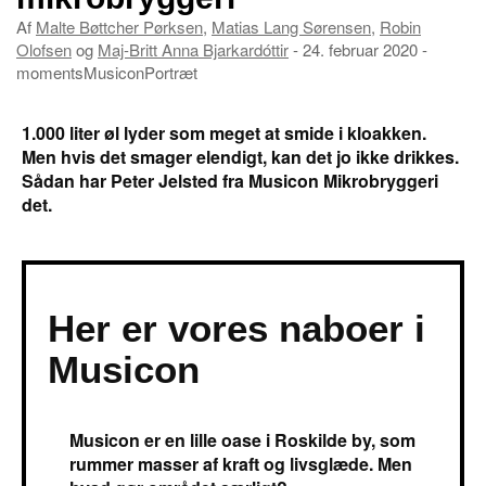
Af
Malte Bøttcher Pørksen
,
Matias Lang Sørensen
,
Robin
Olofsen
og
Maj-Britt Anna Bjarkardóttir
- 24. februar 2020 -
moments
Musicon
Portræt
1.000 liter øl lyder som meget at smide i kloakken.
Men hvis det smager elendigt, kan det jo ikke drikkes.
Sådan har Peter Jelsted fra Musicon Mikrobryggeri
det.
Her er vores naboer i
Musicon
Musicon er en lille oase i Roskilde by, som
rummer masser af kraft og livsglæde. Men