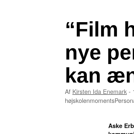
“Film 
nye pe
kan æn
Af
Kirsten Ida Enemark
- 
højskolen
moments
Person
Aske Erb
kommunik