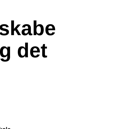
 skabe
g det
kole