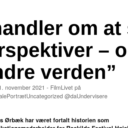
handler om at
rspektiver – o
dre verden”
1. november 2021 -
Film
Livet på
ale
Portræt
Uncategorized @da
Undervisere
s Ørbæk har været fortalt historien som
ationsmedarbejder for Roskilde Festival Højs