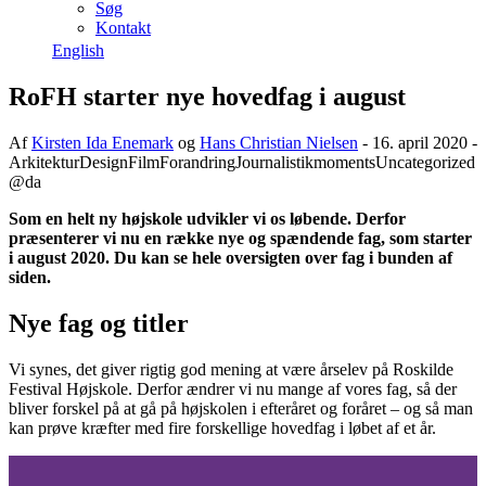
Søg
Kontakt
English
RoFH starter nye hovedfag i august
Af
Kirsten Ida Enemark
og
Hans Christian Nielsen
- 16. april 2020 -
Arkitektur
Design
Film
Forandring
Journalistik
moments
Uncategorized
@da
Som en helt ny højskole udvikler vi os løbende. Derfor
præsenterer vi nu en række nye og spændende fag, som starter
i august 2020. Du kan se hele oversigten over fag i bunden af
siden.
Nye fag og titler
Vi synes, det giver rigtig god mening at være årselev på Roskilde
Festival Højskole. Derfor ændrer vi nu mange af vores fag, så der
bliver forskel på at gå på højskolen i efteråret og foråret – og så man
kan prøve kræfter med fire forskellige hovedfag i løbet af et år.