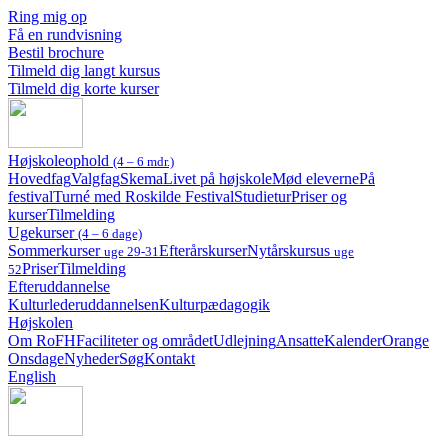
Ring mig op
Få en rundvisning
Bestil brochure
Tilmeld dig langt kursus
Tilmeld dig korte kurser
Højskoleophold
(4 – 6 mdr.)
Hovedfag
Valgfag
Skema
Livet på højskole
Mød eleverne
På
festival
Turné med Roskilde Festival
Studietur
Priser og
kurser
Tilmelding
Ugekurser
(4 – 6 dage)
Sommerkurser
Efterårskurser
Nytårskursus
uge 29-31
uge
Priser
Tilmelding
52
Efteruddannelse
Kulturlederuddannelsen
Kulturpædagogik
Højskolen
Om RoFH
Faciliteter og området
Udlejning
Ansatte
Kalender
Orange
Onsdage
Nyheder
Søg
Kontakt
English