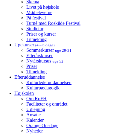
Skema
Livet på højskole
Mød eleverne
På festival
Turné med Roskilde Festival
Studietur
Priser og kurser
Tilmelding
Ugekurser
(4 – 6 dage)
Sommerkurser
uge 29-31
Efterårskurser
Nytårskursus
uge 52
Priser
Tilmelding
Efteruddannelse
Kulturlederuddannelsen
Kulturpædagogik
Højskolen
Om RoFH
Faciliteter og området
Udlejning
Ansatte
Kalender
Orange Onsdage
Nyheder