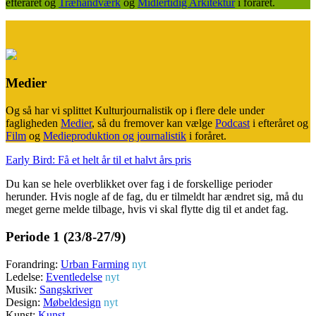
efteråret og
Træhåndværk
og
Midlertidig Arkitektur
i foråret.
Medier
Og så har vi splittet Kulturjournalistik op i flere dele under
fagligheden
Medier
, så du fremover kan vælge
Podcast
i efteråret og
Film
og
Medieproduktion og journalistik
i foråret.
Early Bird: Få et helt år til et halvt års pris
Du kan se hele overblikket over fag i de forskellige perioder
herunder. Hvis nogle af de fag, du er tilmeldt har ændret sig, må du
meget gerne melde tilbage, hvis vi skal flytte dig til et andet fag.
Periode 1 (23/8-27/9)
Forandring:
Urban Farming
nyt
Ledelse:
Eventledelse
nyt
Musik:
Sangskriver
Design:
Møbeldesign
nyt
Kunst:
Kunst