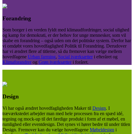
Forandring
Som borger i en verden fyldt med klimaudfordringer, social ulighed
og kamp for demokrati, er der behov for unge mennesker, som vil
skabe en forandring – også uden om det politiske system. Derfor har
vi omdøbt vores hovedfaglighed Politik til Forandring. Derudover
har vi ændret flere af titlerne, så du fremover kan vælge mellem
hovedfagene
Urban farming
,
Social iværksætter
i efteråret og
Klimaforandrer
og
Grøn iværksætter
i foråret.
Design
Vi har også ændret hovedfagligheden Maker til
Design
. I
træværkstedet arbejder man med hele processen fra en spæd idé,
tegning og mock-up til det færdige produkt i form af et møbel, en
rumlighed eller eventdesign. Det synes vi hører bedre til under titlen
Design. Fremover kan du vælge hovedfagene
Møbeldesign
i