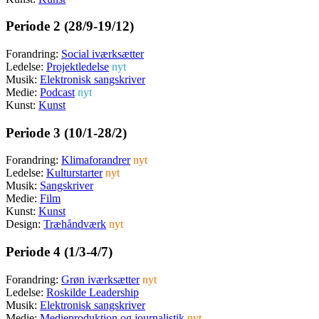
Periode 2 (28/9-19/12)
Forandring:
Social iværksætter
Ledelse:
Projektledelse
nyt
Musik:
Elektronisk sangskriver
Medie:
Podcast
nyt
Kunst:
Kunst
Periode 3 (10/1-28/2)
Forandring:
Klimaforandrer
nyt
Ledelse:
Kulturstarter
nyt
Musik:
Sangskriver
Medie:
Film
Kunst:
Kunst
Design:
Træhåndværk
nyt
Periode 4 (1/3-4/7)
Forandring:
Grøn iværksætter
nyt
Ledelse:
Roskilde Leadership
Musik:
Elektronisk sangskriver
Medie:
Medieproduktion og journalistik
nyt